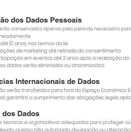
ção dos Dados Pessoais
erão conservados apenas pelo período necessário para 
omeadamente:
té 10 anos, nos termos da lei
ções de marketing: até retirada do consentimento
rticipação em eventos: até 2 anos após a realização do
 os dados serão eliminados ou anonimizados.
ncias Internacionais de Dados
ão serão transferidos para fora do Espaço Económico E
est garantirá o cumprimento das obrigações legais aplic
a dos Dados
s técnicas e organizativas adequadas para proteger o
devido, acesso não autorizado, divulgação ou alteração.