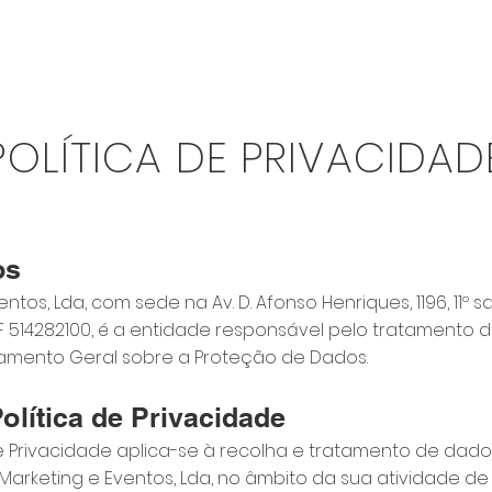
m somos
O que fazemos
Portefólio
POLÍTICA DE PRIVACIDAD
os
ntos, Lda, com sede na Av. D. Afonso Henriques, 1196, 11º sa
F 514282100, é a entidade responsável pelo tratamento 
amento Geral sobre a Proteção de Dados.
olítica de Privacidade
de Privacidade aplica-se à recolha e tratamento de dad
Marketing e Eventos, Lda, no âmbito da sua atividade d