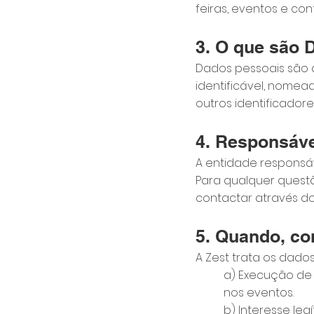
feiras, eventos e con
3. O que são 
Dados pessoais são q
identificável, nomea
outros identificadore
4. Responsáve
A entidade responsáv
Para qualquer quest
contactar através do
5. Quando, co
A Zest trata os dado
a) Execução de 
nos eventos.
b) Interesse le