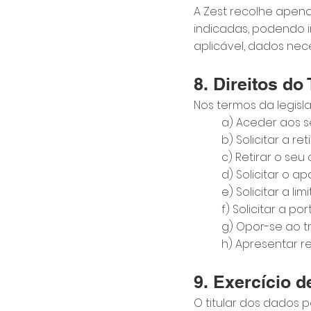
A Zest recolhe apena
indicadas, podendo i
aplicável, dados nec
8. Direitos do
Nos termos da legisla
a) Aceder aos 
b) Solicitar a r
c) Retirar o se
d) Solicitar o 
e) Solicitar a l
f) Solicitar a p
g) Opor-se ao 
h) Apresentar r
9. Exercício d
O titular dos dados 