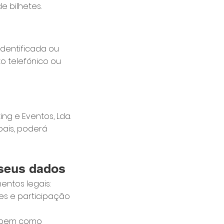
e bilhetes.
identificada ou
o telefónico ou
ng e Eventos, Lda.
ais, poderá
 seus dados
entos legais:
ões e participação
s, bem como