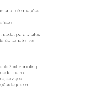
damente informações
fiscais,
ilizados para efeitos
oderão também ser
pela Zest Marketing
ionados com a
a, serviços
ações legais em