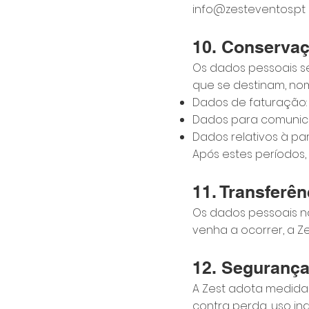
info@zesteventos.pt
10. Conserva
Os dados pessoais s
que se destinam, n
Dados de faturação: a
Dados para comunica
Dados relativos à pa
Após estes períodos,
11. Transferê
Os dados pessoais n
venha a ocorrer, a Z
12. Seguranç
A Zest adota medida
contra perda, uso in