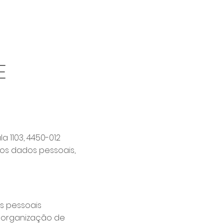
Agenda
Contacto
E
la 1103, 4450-012
dos dados pessoais,
os pessoais
e organização de