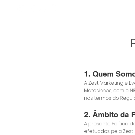
Sobre
Que
1. Quem Som
A Zest Marketing e Eve
Matosinhos, com o NI
nos termos do Regul
2. Âmbito da P
A presente Política 
efetuados pela Zest 