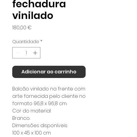
fechadura
vinilado
Preço
180,00 €
Quantidade
*
Adicionar ao carrinho
Balcão vinilado na frente com
arte fornecida pelo cliente no
formato 96,8 x 96,8 cm.
Cor do material:
Branco.
Dimensões disponíveis:
100 x 45 x 100 cm