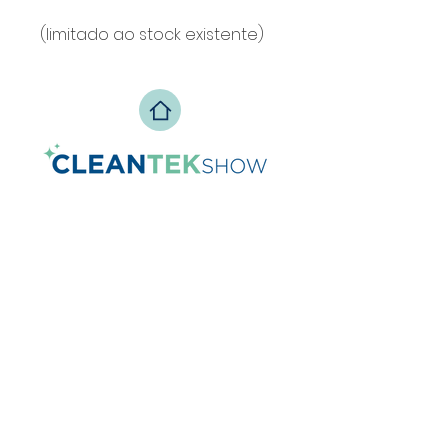
(limitado ao stock existente)
Voltar para o início
Política de Privacidade
info@zesteventos.pt
229 380 271
+351
(c
hamada para rede fixa
nacional)