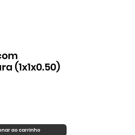
Agenda
Contacto
 com
a (1x1x0.50)
onar ao carrinho