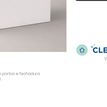
V
 portas e fechadura.
)