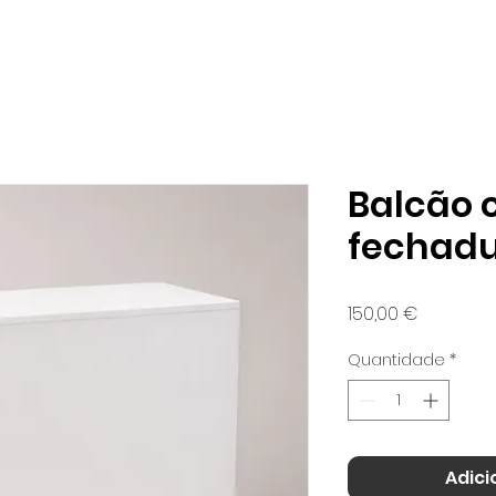
m somos
O que fazemos
Portefólio
Balcão
fechadur
Preço
150,00 €
Quantidade
*
Adici