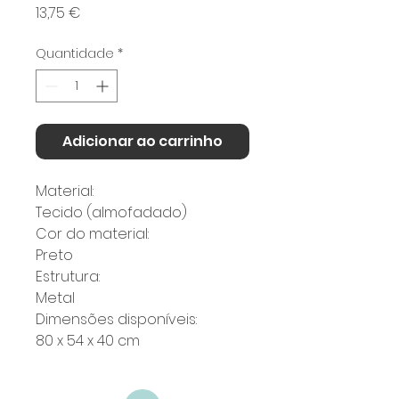
Preço
13,75 €
Quantidade
*
Adicionar ao carrinho
Material:
Tecido (almofadado)
Cor do material:
Preto
Estrutura:
Metal
Dimensões disponíveis:
80 x 54 x 40 cm