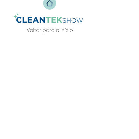
Voltar para o início
Política de Privacidade
info@zesteventos.pt
229 380 271
+351
(c
hamada para rede fixa
nacional)
© 2026 por Zest Eventos.