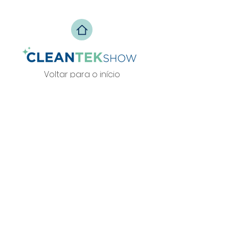
Voltar para o início
Política de Privacidade
info@zesteventos.pt
229 380 271
+351
(c
hamada para rede fixa
nacional)