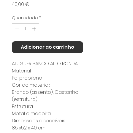
Preço
40,00 €
Quantidade
*
Adicionar ao carrinho
ALUGUER BANCO ALTO RONDA
Material:
Polipropileno
Cor do material:
Branco (assento), Castanho
(estrutura)
Estrutura:
Metal e madeira
Dimensões disponíveis:
85 x52 x 40 cm