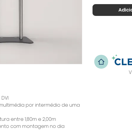
Adici
V
u DVI
multimédia por intermédio de uma
ltura entre 1,80m e 2,00m
evento com montagem no dia