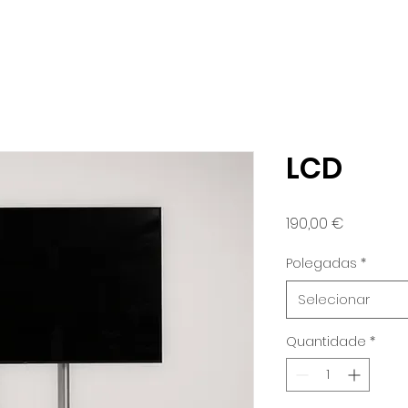
m somos
O que fazemos
Portefólio
LCD
Preço
190,00 €
Polegadas
*
Selecionar
Quantidade
*